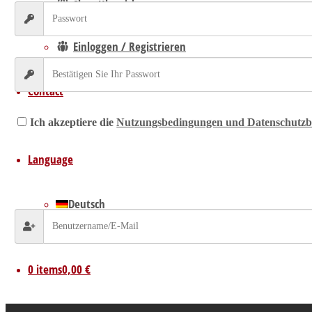
Shop Übersicht
Mein Kundenbereich
Einloggen / Registrieren
Contact
Ich akzeptiere die
Nutzungsbedingungen und Datenschutz
Registrierung abschließen
Language
Lost your password? Please enter your username or email address. Y
Deutsch
English
0 items
0,00 €
E-Mail-Link zurücksetzen