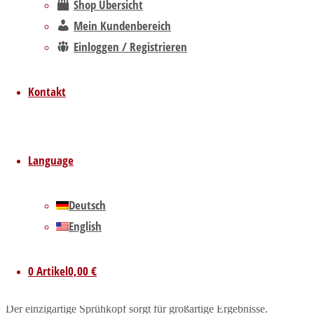
Shop Übersicht
Mein Kundenbereich
Einloggen / Registrieren
Kontakt
Beschreibung
Language
Produktsicherheit
Deutsch
Beschreibung
English
0 Artikel
0,00 €
Mit Vivishine Spray erreichst Du lang anhaltenden sichtbaren Ti
Der einzigartige Sprühkopf sorgt für großartige Ergebnisse.