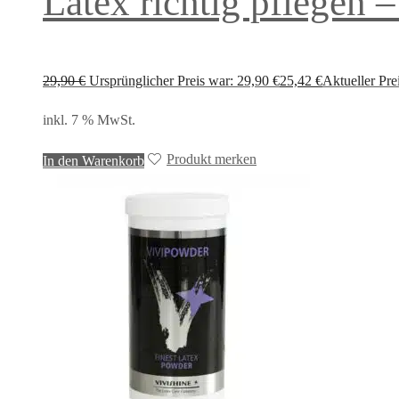
Latex richtig pflegen 
29,90
€
Ursprünglicher Preis war: 29,90 €
25,42
€
Aktueller Prei
inkl. 7 % MwSt.
Produkt merken
In den Warenkorb