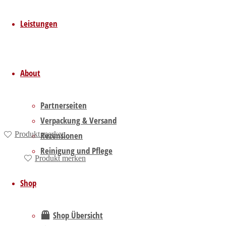
Inhalt: 220 g
Leistungen
Vorrätig
Menge
About
Vivipowder – Langzeitlagerung und Anziehhilfe für Latex 220g
Partnerseiten
Menge
Verpackung & Versand
Rezensionen
Produkt merken
In den Warenkorb
Reinigung und Pflege
Produkt merken
Shop
Inkl. 19 % MwSt.
Shop Übersicht
Zzgl.
Versandkosten