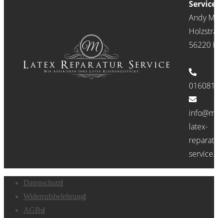
Service
Andy Me
Holzstra
56220 Ke
016081
info@me
latex-
reparatu
service.
Datenschutz
|
Widerrufsbelehrung
|
AGBs
|