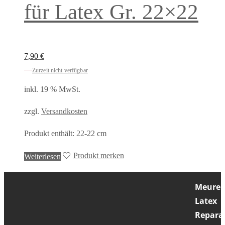
für Latex Gr. 22×22
7,90
€
Zurzeit nicht verfügbar
inkl. 19 % MwSt.
zzgl.
Versandkosten
Produkt enthält: 22-22
cm
Produkt merken
Weiterlesen
Meurer
Latex
Repara