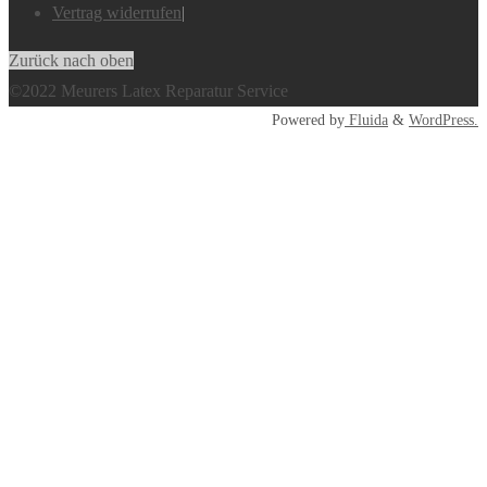
Vertrag widerrufen
|
Zurück nach oben
©2022 Meurers Latex Reparatur Service
Powered by
Fluida
&
WordPress.